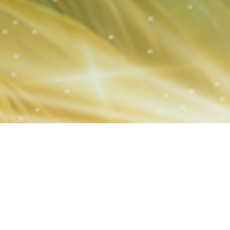
GAME MỚI RA
SẮP RA MẮ