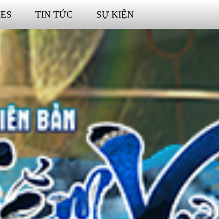
ES
TIN TỨC
SỰ KIỆN