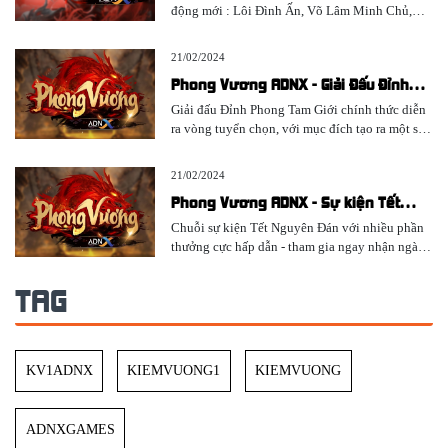
động mới : Lôi Đình Ấn, Võ Lâm Minh Chủ,
Trang Bị Danh Vọng Mới,...
21/02/2024
Phong Vương ADNX - Giải Đấu Đỉnh
Phong Tam Giới
Giải đấu Đỉnh Phong Tam Giới chính thức diễn
ra vòng tuyển chọn, với mục đích tạo ra một sân
chơi cạnh tranh, so tài chiến thuật và cũng để
tăng thêm kết nối giữa các anh hùng trong Tam
21/02/2024
Giới, cùng chung đam mê PK cày cuốc. Với thể
Phong Vương ADNX - Sự kiện Tết
lệ chiến đấu Liên Server, có thể thỏa sức PK
Nguyên Đán
chiến đấu kịch tính và cực hấp dẫn...PHONG
Chuỗi sự kiện Tết Nguyên Đán với nhiều phần
VƯƠNG ADNX chính thức khởi tranh giải đấu
thưởng cực hấp dẫn - tham gia ngay nhận ngàn
ĐỈNH PHONG TAM GIỚI.
tài lộc.
TAG
KV1ADNX
KIEMVUONG1
KIEMVUONG
ADNXGAMES